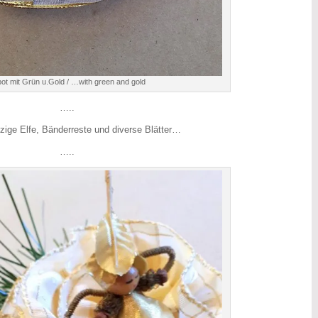
ot mit Grün u.Gold / …with green and gold
…..
zige Elfe, Bänderreste und diverse Blätter…
…..