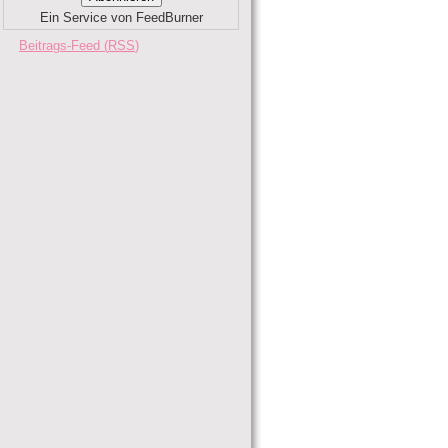
Ein Service von FeedBurner
Beitrags-Feed (
RSS
)