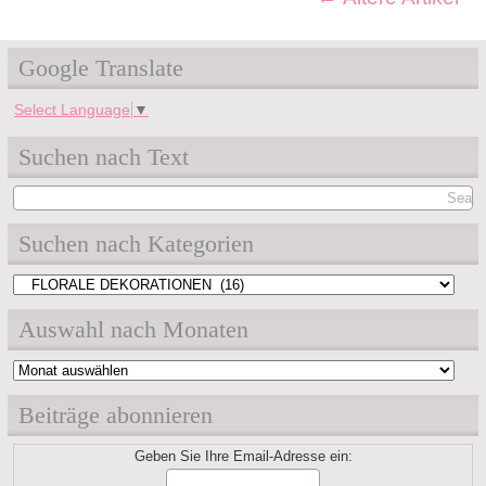
Google Translate
Select Language
▼
Suchen nach Text
Suchen nach Kategorien
Suchen
nach
Auswahl nach Monaten
Kategorien
Auswahl
nach
Beiträge abonnieren
Monaten
Geben Sie Ihre Email-Adresse ein: