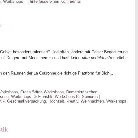
g
,
Workshops
|
Hinterlasse einen Kommentar
s
n Gebiet besonders talentiert? Und offen, andere mit Deiner Begeisterung
st Du gern auf Menschen zu und hast keine
ultra-perfekten
Ansprüche
in den Räumen der La Couronne die richtige Plattform für Dich…
 Workshops
,
Cross Stitch Workshops
,
Damenkränzchen
,
hsene
,
Workshops für Floristik
,
Workshops für Senioren
|
tik
,
Geschenkverpackung
,
Hochzeit
,
kreativ
,
Weihnachten
,
Workshops
tik