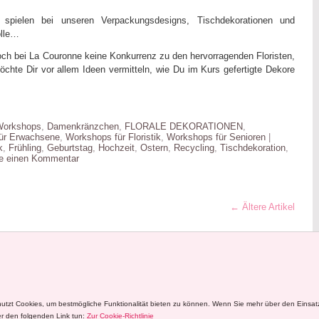
 spielen bei unseren Verpackungsdesigns, Tischdekorationen und
olle…
och bei La Couronne keine Konkurrenz zu den hervorragenden Floristen,
öchte Dir vor allem Ideen vermitteln, wie Du im Kurs gefertigte Dekore
 Workshops
,
Damenkränzchen
,
FLORALE DEKORATIONEN
,
ür Erwachsene
,
Workshops für Floristik
,
Workshops für Senioren
|
k
,
Frühling
,
Geburtstag
,
Hochzeit
,
Ostern
,
Recycling
,
Tischdekoration
,
se einen Kommentar
←
Ältere Artikel
nutzt Cookies, um bestmögliche Funktionalität bieten zu können. Wenn Sie mehr über den Einsa
r den folgenden Link tun:
Zur Cookie-Richtlinie