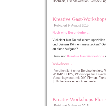
Hochzeit
,
Tischdekoration
,
Verpackun
Kreative Gast-Workshop
Publiziert
9. August 2015
Noch eine Besonderheit…
Vielleicht bist Du auf einem spezielle
und Deinem Können anzustecken? Geh
an diese Aufgabe?
Dann sind
Kreative Gast-Workshops
Weiterlesen
→
Veröffentlicht unter
Berufsorientierte
WORKSHOPS
,
Workshops für Erwac
Verschlagwortet mit
DIY
,
Firmen
,
Floris
|
Hinterlasse einen Kommentar
Kreativ-Workshops Floris
Publiziert
9. August 2015