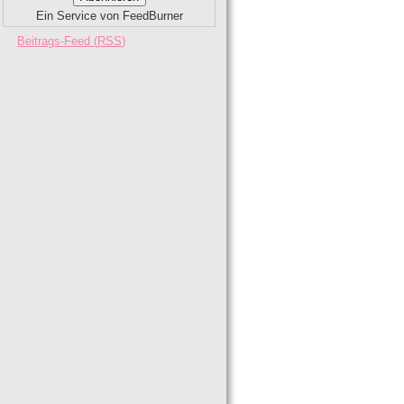
Ein Service von FeedBurner
Beitrags-Feed (
RSS
)