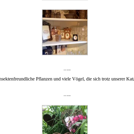
…..
ektenfreundliche Pflanzen und viele Vögel, die sich trotz unserer Kat
…..