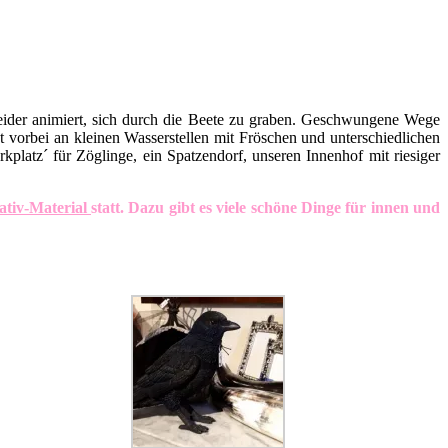
eider animiert, sich durch die Beete zu graben. Geschwungene Wege
vorbei an kleinen Wasserstellen mit Fröschen und unterschiedlichen
platz´ für Zöglinge, ein Spatzendorf, unseren Innenhof mit riesiger
ativ-Material
statt.
Dazu gibt es viele schöne Dinge für innen und