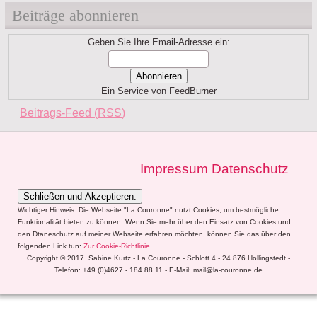
nach
Beiträge abonnieren
Monaten
Geben Sie Ihre Email-Adresse ein:
Ein Service von FeedBurner
Beitrags-Feed (
RSS
)
Impressum
Datenschutz
Wichtiger Hinweis: Die Webseite "La Couronne" nutzt Cookies, um bestmögliche
Funktionalität bieten zu können. Wenn Sie mehr über den Einsatz von Cookies und
den Dtaneschutz auf meiner Webseite erfahren möchten, können Sie das über den
folgenden Link tun:
Zur Cookie-Richtlinie
Copyright © 2017. Sabine Kurtz - La Couronne - Schlott 4 - 24 876 Hollingstedt -
Telefon: +49 (0)4627 - 184 88 11 - E-Mail: mail@la-couronne.de