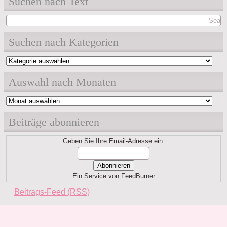
Suchen nach Text
Suchen nach Kategorien
Suchen
nach
Auswahl nach Monaten
Kategorien
Auswahl
nach
Beiträge abonnieren
Monaten
Geben Sie Ihre Email-Adresse ein:
Ein Service von FeedBurner
Beitrags-Feed (
RSS
)