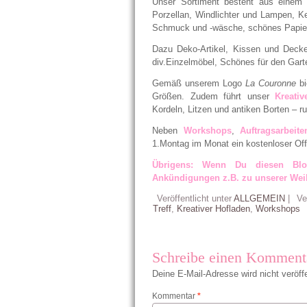
Unser Sortiment besteht aus einem 
Porzellan, Windlichter und Lampen, Ke
Schmuck und -wäsche, schönes Papier,
Dazu Deko-Artikel, Kissen und Decke
div.Einzelmöbel, Schönes für den Garte
Gemäß unserem Logo
La Couronne
bi
Größen. Zudem führt unser
Kreativ
Kordeln, Litzen und antiken Borten – r
Neben
Workshops
,
Auftragsarbeite
1.Montag im Monat ein kostenloser Of
Übrigens: Wenn Du diesen Blo
Ankündigungen z.B. zu unserer Wei
Veröffentlicht unter
ALLGEMEIN
|
Ve
Treff
,
Kreativer Hofladen
,
Workshops
Schreibe einen Komment
Deine E-Mail-Adresse wird nicht veröffe
Kommentar
*