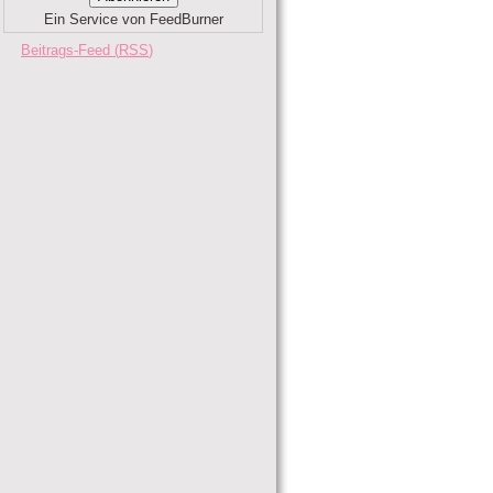
Ein Service von FeedBurner
Beitrags-Feed (
RSS
)