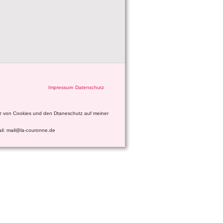
Impressum
Datenschutz
tz von Cookies und den Dtaneschutz auf meiner
ail: mail@la-couronne.de