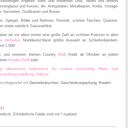
vielseitigen Angebot: Altes und modernes Glas, neues und antikes
rzengläser und Kerzen, div. Antiquitäten, Metallwaren, Körbe, Vintage-
 Servietten, Grußkarten und Boxen.
n, Spiegel, Bilder und Rahmen, Floristik, schöne Taschen, Quasten,
n sowie natürlich Saisonartikel.
eten wir vor allem immer eine große Zahl an schönen Kränzen in allen
er Hofladen
Norddeutschland größte Auswahl an Schleifenbändern,
und 1.500!
n
und unserem kleinen Country
B&B
findet ab Oktober an jedem
fener
Kreativ-Treff
statt.
g abonnierst, bekommst Du zudem rechtzeitig News und
hnachtsausstellung, Sabine
rschlagwortet mit
Damenkränzchen
,
Geschenkverpackung
,
Kreativ-
ar
ntlicht.
Erforderliche Felder sind mit
*
markiert