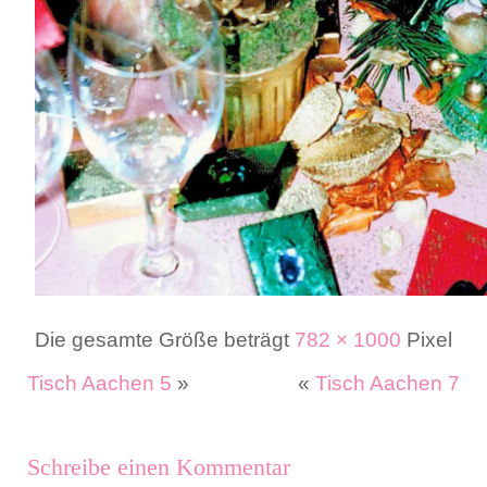
Die gesamte Größe beträgt
782 × 1000
Pixel
Tisch Aachen 5
»
«
Tisch Aachen 7
Schreibe einen Kommentar