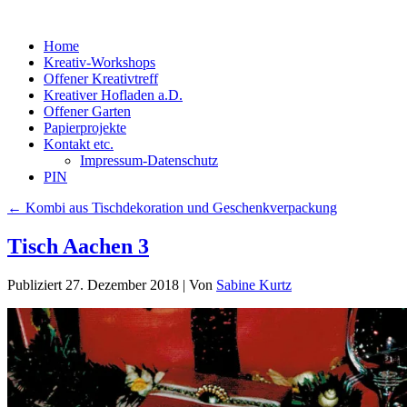
Home
Kreativ-Workshops
Offener Kreativtreff
Kreativer Hofladen a.D.
Offener Garten
Papierprojekte
Kontakt etc.
Impressum-Datenschutz
PIN
←
Kombi aus Tischdekoration und Geschenkverpackung
Tisch Aachen 3
Publiziert
27. Dezember 2018
|
Von
Sabine Kurtz