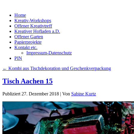
Home
Kreativ-Workshops
Offener Kreativtreff
Kreativer Hofladen a.D.
Offener Garten
Papierprojekte
Kontakt etc.
Impressum-Datenschutz
PIN
←
Kombi aus Tischdekoration und Geschenkverpackung
Tisch Aachen 15
Publiziert
27. Dezember 2018
|
Von
Sabine Kurtz