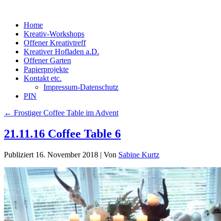
Home
Kreativ-Workshops
Offener Kreativtreff
Kreativer Hofladen a.D.
Offener Garten
Papierprojekte
Kontakt etc.
Impressum-Datenschutz
PIN
←
Frostiger Coffee Table im Advent
21.11.16 Coffee Table 6
Publiziert
16. November 2018
|
Von
Sabine Kurtz