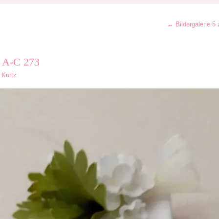
←
Bildergalerie 5
s A-C 273
 Kurtz