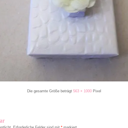
Die gesamte Größe beträgt
563 × 1000
Pixel
ar
ntlicht.
Erforderliche Felder sind mit
*
markiert