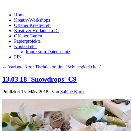
Home
Kreativ-Workshops
Offener Kreativtreff
Kreativer Hofladen a.D.
Offener Garten
Papierprojekte
Kontakt etc.
Impressum-Datenschutz
PIN
←
Variante 3 zur Tischdekoration `Schneeglöckchen´
13.03.18 `Snowdrops´ C9
Publiziert
15. März 2018
|
Von
Sabine Kurtz