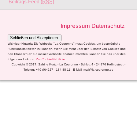
Beitrags-Feed (
RSS
)
Impressum
Datenschutz
Wichtiger Hinweis: Die Webseite "La Couronne" nutzt Cookies, um bestmögliche
Funktionalität bieten zu können. Wenn Sie mehr über den Einsatz von Cookies und
den Dtaneschutz auf meiner Webseite erfahren möchten, können Sie das über den
folgenden Link tun:
Zur Cookie-Richtlinie
Copyright © 2017. Sabine Kurtz - La Couronne - Schlott 4 - 24 876 Hollingstedt -
Telefon: +49 (0)4627 - 184 88 11 - E-Mail: mail@la-couronne.de