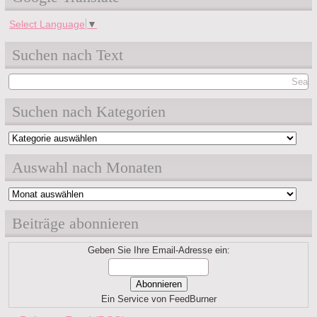
Select Language
▼
Suchen nach Text
Suchen nach Kategorien
Suchen
nach
Auswahl nach Monaten
Kategorien
Auswahl
nach
Beiträge abonnieren
Monaten
Geben Sie Ihre Email-Adresse ein:
Ein Service von FeedBurner