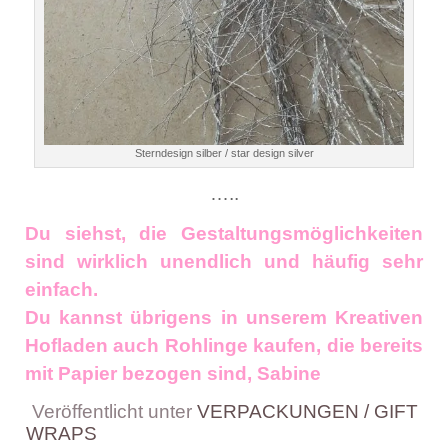
Sterndesign silber / star design silver
…..
Du siehst, die Gestaltungsmöglichkeiten
sind wirklich unendlich und häufig sehr
einfach.
Du kannst übrigens in unserem Kreativen
Hofladen auch Rohlinge kaufen, die bereits
mit Papier bezogen sind, Sabine
Veröffentlicht unter
VERPACKUNGEN / GIFT
WRAPS