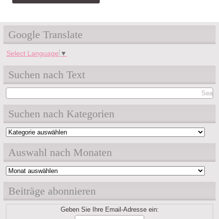
Google Translate
Select Language
▼
Suchen nach Text
Suchen nach Kategorien
Suchen
nach
Auswahl nach Monaten
Kategorien
Auswahl
nach
Beiträge abonnieren
Monaten
Geben Sie Ihre Email-Adresse ein: