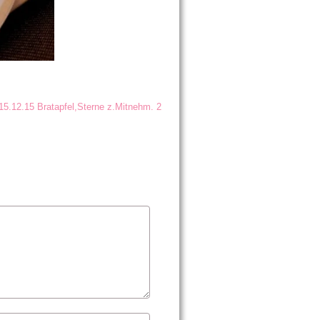
15.12.15 Bratapfel,Sterne z.Mitnehm. 2