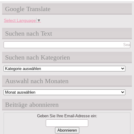
Google Translate
Select Language
▼
Suchen nach Text
Suchen nach Kategorien
Suchen
nach
Auswahl nach Monaten
Kategorien
Auswahl
nach
Beiträge abonnieren
Monaten
Geben Sie Ihre Email-Adresse ein: