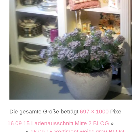
Die gesamte Größe beträgt
697 × 1000
Pixel
16.09.15 Ladenausschnitt Mitte 2 BLOG
»
«
16.09.15 Sortiment weiss grau BLOG