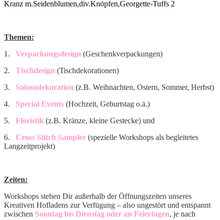
Kranz m.Seidenblumen,div.Knöpfen,Georgette-Tuffs 2
Themen:
1.
Verpackungsdesign
(Geschenkverpackungen)
2.
Tischdesign
(Tischdekorationen)
3.
Saisondekoration
(z.B. Weihnachten, Ostern, Sommer, Herbst)
4.
Special Events
(Hochzeit, Geburtstag o.ä.)
5.
Floristik
(z.B. Kränze, kleine Gestecke) und
6.
Cross Stitch Sampler
(spezielle Workshops als begleitetes
Langzeitprojekt)
Zeiten:
Workshops stehen Dir außerhalb der Öffnungszeiten unseres
Kreativen Hofladens zur Verfügung – also ungestört und entspannt
zwischen
Sonntag bis Dienstag oder an Feiertagen
, je nach