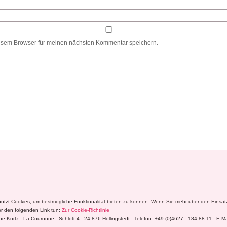
esem Browser für meinen nächsten Kommentar speichern.
nutzt Cookies, um bestmögliche Funktionalität bieten zu können. Wenn Sie mehr über den Einsa
r den folgenden Link tun:
Zur Cookie-Richtlinie
e Kurtz - La Couronne - Schlott 4 - 24 876 Hollingstedt - Telefon: +49 (0)4627 - 184 88 11 - E-M