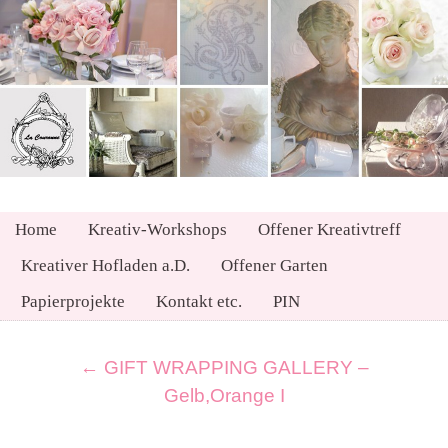
Home
Kreativ-Workshops
Offener Kreativtreff
Kreativer Hofladen a.D.
Offener Garten
Papierprojekte
Kontakt etc.
PIN
←
GIFT WRAPPING GALLERY –
Gelb,Orange I