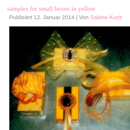
samples for small boxes in yellow
Publiziert
12. Januar 2014
|
Von
Sabine Kurtz