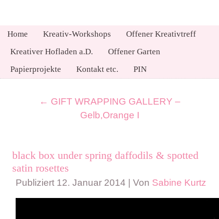
Home
Kreativ-Workshops
Offener Kreativtreff
Kreativer Hofladen a.D.
Offener Garten
Papierprojekte
Kontakt etc.
PIN
←
GIFT WRAPPING GALLERY –
Gelb,Orange I
black box under spring daffodils & spotted
satin rosettes
Publiziert
12. Januar 2014
|
Von
Sabine Kurtz