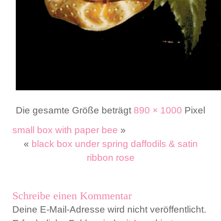
Die gesamte Größe beträgt
890 × 1000
Pixel
small box with paper bee
»
«
black box under spring daffodils & satin
ribbon rose
Schreibe einen Kommentar
Deine E-Mail-Adresse wird nicht veröffentlicht.