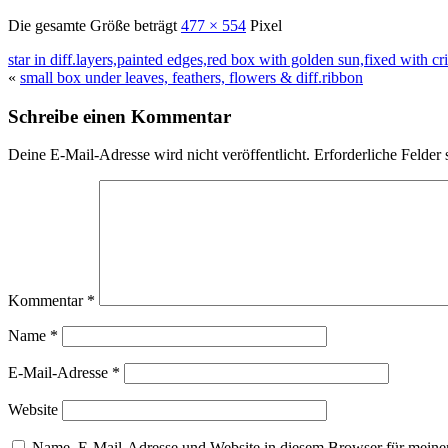
Die gesamte Größe beträgt
477 × 554
Pixel
star in diff.layers,painted edges,red box with golden sun,fixed with
«
small box under leaves, feathers, flowers & diff.ribbon
Schreibe einen Kommentar
Deine E-Mail-Adresse wird nicht veröffentlicht.
Erforderliche Felder 
Kommentar
*
Name
*
E-Mail-Adresse
*
Website
Name, E-Mail-Adresse und Website in diesem Browser für meine