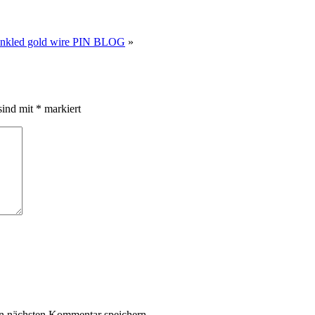
 crinkled gold wire PIN BLOG
»
sind mit
*
markiert
n nächsten Kommentar speichern.