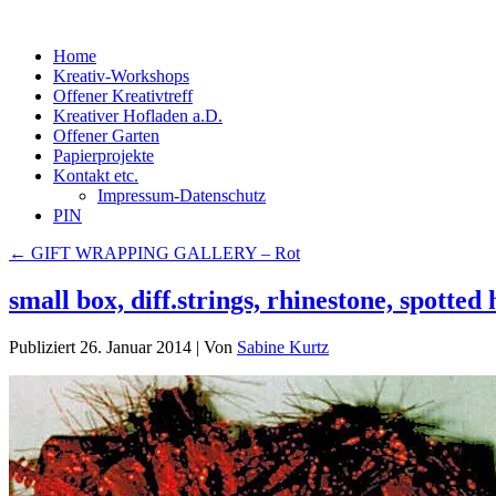
Home
Kreativ-Workshops
Offener Kreativtreff
Kreativer Hofladen a.D.
Offener Garten
Papierprojekte
Kontakt etc.
Impressum-Datenschutz
PIN
←
GIFT WRAPPING GALLERY – Rot
small box, diff.strings, rhinestone, spotted 
Publiziert
26. Januar 2014
|
Von
Sabine Kurtz