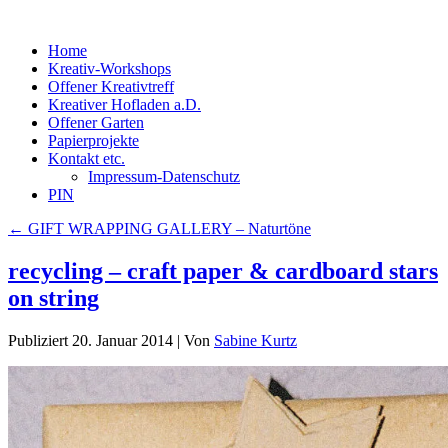
Home
Kreativ-Workshops
Offener Kreativtreff
Kreativer Hofladen a.D.
Offener Garten
Papierprojekte
Kontakt etc.
Impressum-Datenschutz
PIN
←
GIFT WRAPPING GALLERY – Naturtöne
recycling – craft paper & cardboard stars
on string
Publiziert
20. Januar 2014
|
Von
Sabine Kurtz