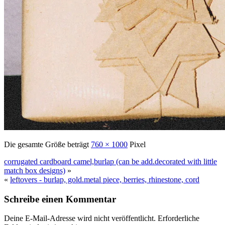
Die gesamte Größe beträgt
760 × 1000
Pixel
corrugated cardboard camel,burlap (can be add.decorated with little
match box designs)
»
«
leftovers - burlap, gold.metal piece, berries, rhinestone, cord
Schreibe einen Kommentar
Deine E-Mail-Adresse wird nicht veröffentlicht.
Erforderliche