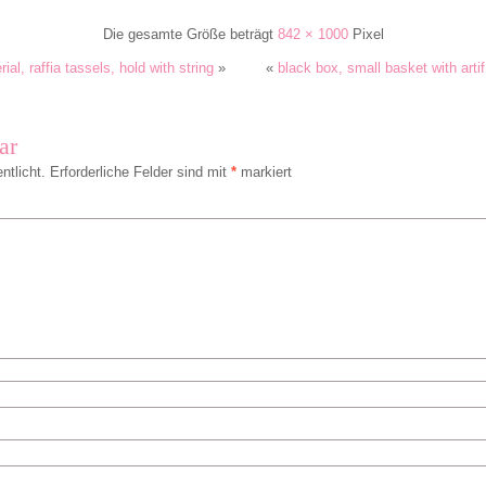
Die gesamte Größe beträgt
842 × 1000
Pixel
ial, raffia tassels, hold with string
»
«
black box, small basket with artif.
ar
ntlicht.
Erforderliche Felder sind mit
*
markiert