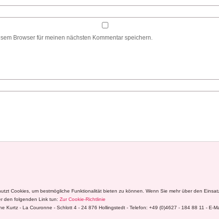
esem Browser für meinen nächsten Kommentar speichern.
nutzt Cookies, um bestmögliche Funktionalität bieten zu können. Wenn Sie mehr über den Einsa
r den folgenden Link tun:
Zur Cookie-Richtlinie
e Kurtz - La Couronne - Schlott 4 - 24 876 Hollingstedt - Telefon: +49 (0)4627 - 184 88 11 - E-M