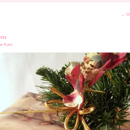
←
GI
ens
ne Kurtz