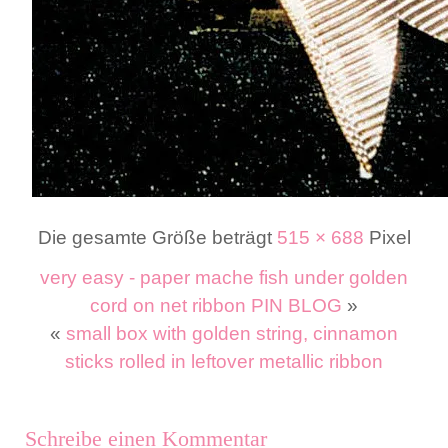
Die gesamte Größe beträgt
515 × 688
Pixel
very easy - paper mache fish under golden
cord on net ribbon PIN BLOG
»
«
small box with golden string, cinnamon
sticks rolled in leftover metallic ribbon
Schreibe einen Kommentar