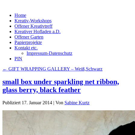
Home
Kreativ-Workshops
Offener Kreativtreff
Kreativer Hofladen a.D.
Offener Garten
Papierprojekte
Kontakt etc.
Impressum-Datenschutz
PIN
←
GIFT WRAPPING GALLERY – Weiß,Schwarz
small box under sparkling net ribbon,
glass berry, black feather
Publiziert
17. Januar 2014
|
Von
Sabine Kurtz