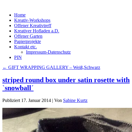
Home
Kreativ-Workshops
Offener Kreativtreff
Kreativer Hofladen a.D.
Offener Garten
Papierprojekte
Kontakt etc.
Impressum-Datenschutz
PIN
←
GIFT WRAPPING GALLERY – Weiß,Schwarz
striped round box under satin rosette with
`snowball´
Publiziert
17. Januar 2014
|
Von
Sabine Kurtz