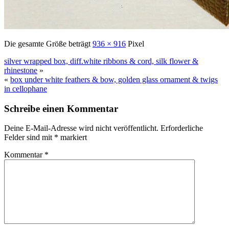
Die gesamte Größe beträgt
936 × 916
Pixel
silver wrapped box, diff.white ribbons & cord, silk flower &
rhinestone
»
«
box under white feathers & bow, golden glass ornament & twigs
in cellophane
Schreibe einen Kommentar
Deine E-Mail-Adresse wird nicht veröffentlicht.
Erforderliche
Felder sind mit
*
markiert
Kommentar
*