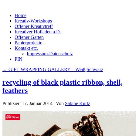
Home
Kreativ-Workshops
Offener Kreativtreff
Kreativer Hofladen a.D.
Offener Garten
Papierprojekte
Kontakt etc.
Impressum-Datenschutz
PIN
←
GIFT WRAPPING GALLERY – Weiß,Schwarz
recycling of black plastic ribbon, shell,
feathers
Publiziert
17. Januar 2014
|
Von
Sabine Kurtz
Save