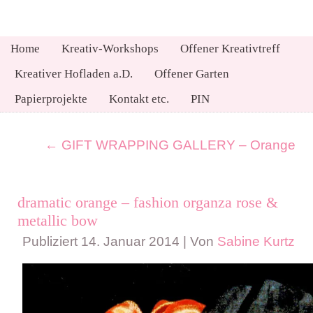
Home
Kreativ-Workshops
Offener Kreativtreff
Kreativer Hofladen a.D.
Offener Garten
Papierprojekte
Kontakt etc.
PIN
←
GIFT WRAPPING GALLERY – Orange
dramatic orange – fashion organza rose &
metallic bow
Publiziert
14. Januar 2014
|
Von
Sabine Kurtz