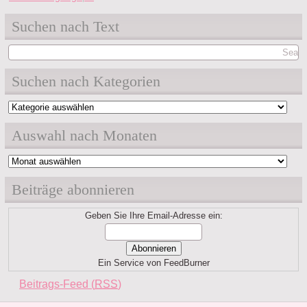
Suchen nach Text
Suchen nach Kategorien
Suchen
nach
Auswahl nach Monaten
Kategorien
Auswahl
nach
Beiträge abonnieren
Monaten
Geben Sie Ihre Email-Adresse ein:
Ein Service von FeedBurner
Beitrags-Feed (
RSS
)