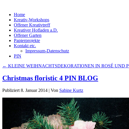
Home
Kreativ-Workshops
Offener Kreativtreff
Kreativer Hofladen a.D.
Offener Garten
Papierprojekte
Kontakt etc.
Impressum-Datenschutz
PIN
←
KLEINE WEIHNACHTSDEKORATIONEN IN ROSÉ UND 
Christmas floristic 4 PIN BLOG
Publiziert
8. Januar 2014
|
Von
Sabine Kurtz