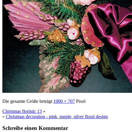
Die gesamte Größe beträgt
1000 × 707
Pixel
Christmas floristic 13
»
«
Christmas decoration - pink, purple, silver floral design
Schreibe einen Kommentar