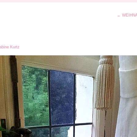
←
WEIHNA
abine Kurtz