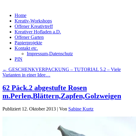
Home
Kreativ-Workshops
Offener Kreativtreff
Kreativer Hofladen a.D.
Offener Garten
Papierprojekte
Kontakt etc.
Impressum-Datenschutz
PIN
←
GESCHENKVERPACKUNG – TUTORIAL 5.2 – Viele
Varianten in einer Idee…
62 Päck.2 abgestufte Rosen
m.Perlen,Blättern,Zapfen,Golzweigen
Publiziert
12. Oktober 2013
|
Von
Sabine Kurtz