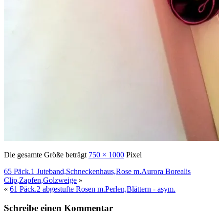
Die gesamte Größe beträgt
750 × 1000
Pixel
65 Päck.1 Juteband,Schneckenhaus,Rose m.Aurora Borealis
Clip,Zapfen,Golzweige
»
«
61 Päck.2 abgestufte Rosen m.Perlen,Blättern - asym.
Schreibe einen Kommentar