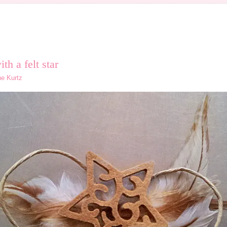
th a felt star
ne Kurtz