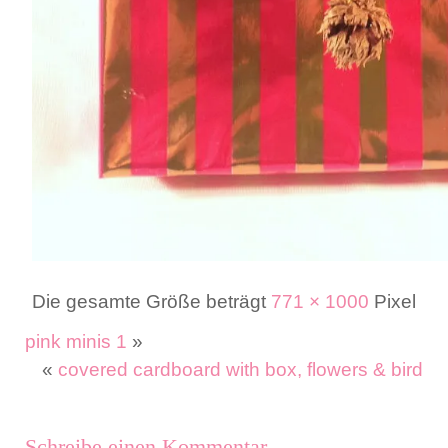
Die gesamte Größe beträgt
771 × 1000
Pixel
pink minis 1
»
«
covered cardboard with box, flowers & bird
Schreibe einen Kommentar